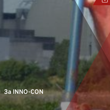
За INNO-CON