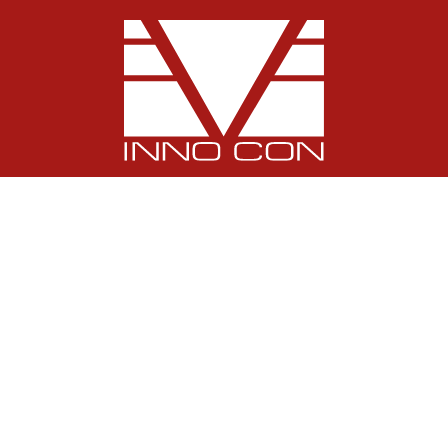
INNO-CON GmbH
Claudiusstraße 5
DE-06618 Naumburg
Phone:
+49 (3445) 7098-0
E-Mail:
info@inno-con.de
Home
ЗА НАС
Новини
Партньори