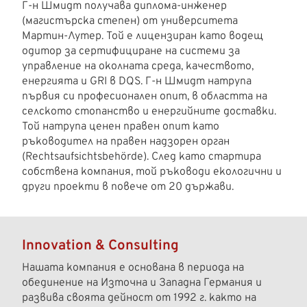
Г-н Шмидт получава диплома-инженер
(магистърска степен) от университета
Мартин-Лутер. Той е лицензиран като водещ
одитор за сертифициране на системи за
управление на околната среда, качеството,
енергията и GRI в DQS. Г-н Шмидт натрупа
първия си професионален опит, в областта на
селското стопанство и енергийните доставки.
Той натрупа ценен правен опит като
ръководител на правен надзорен орган
(Rechtsaufsichtsbehörde). След като стартира
собствена компания, той ръководи екологични и
други проекти в повече от 20 държави.
Innovation & Consulting
Нашата компания е основана в периода на
обединение на Източна и Западна Германия и
развива своята дейност от 1992 г. както на