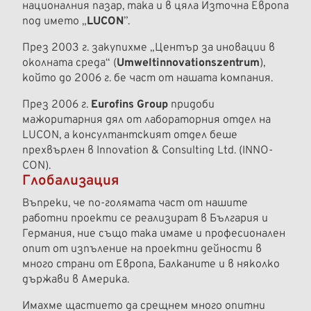
националния пазар, така и в цяла Източна Европа
под името „
LUCON
”.
През 2003 г. закупихме „Център за иновации в
околната среда“ (
Umweltinnovationszentrum
),
който до 2006 г. бе част от нашата компания.
През 2006 г.
Eurofins Group
придоби
мажоритарния дял от лабораторния отдел на
LUCON, а консултантският отдел беше
прехвърлен в Innovation & Consulting Ltd. (INNO-
CON).
Глобализация
Въпреки, че по-голямата част от нашите
работни проекти се реализират в България и
Германия, ние също така имаме и професионален
опит от изпъление на проектни дейности в
много страни от Европа, Балканите и в няколко
държави в Америка.
Имахме щастието да срещнем много опитни