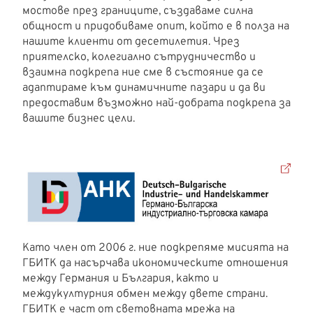
мостове през границите, създаваме силна
общност и придобиваме опит, който е в полза на
нашите клиенти от десетилетия. Чрез
приятелско, колегиално сътрудничество и
взаимна подкрепа ние сме в състояние да се
адаптираме към динамичните пазари и да ви
предоставим възможно най-добрата подкрепа за
вашите бизнес цели.
Като член от 2006 г. ние подкрепяме мисията на
ГБИТК да насърчава икономическите отношения
между Германия и България, както и
междукултурния обмен между двете страни.
ГБИТК е част от световната мрежа на