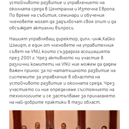
устойчивото развитие и управлението на
околната среда в Централна и Източна Европа.
По време на събития, семинари и обучения
членовете могат да задълбочат своя опит и да
обсъждат актуални въпроси.
Нашият управляващ директор, дипл.-инж.Хайко
Шмидт, е един от членовете на управителния
съвет на VNU, които създадога асоциацията
през 2001 г. Чрез активното ни участие в
различни комитети на VNU ние можем да дадем
важен принос за по-нататъшното развитие на
системите за управление в областта на
устойчивото развитие и околната среда. Чрез
участието си ние определяме състоянието на
технологиите и се застъпваме за прилагането
на най-добрите практики в тази област.