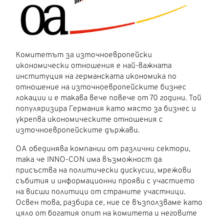
Комитетът за източноевропейски
икономически отношения е най-важната
институция на германската икономика по
отношение на източноевропейските бизнес
локации и е такава вече повече от 70 години. Той
популяризира Германия като място за бизнес и
укрепва икономическите отношения с
източноевропейските държави.
ОА обединява компании от различни сектори,
така че INNO-CON има възможност да
присъства на политически дискусии, мрежови
събития и информационни прояви с участието
на висши политици от страните участници.
Освен това, разбира се, ние се възползваме като
цяло от богатия опит на комитета и неговите