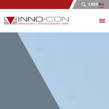
EN
DE
BG