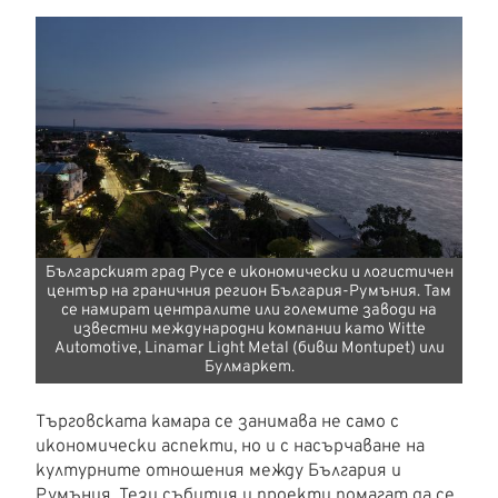
Българският град Русе е икономически и логистичен
център на граничния регион България-Румъния. Там
се намират централите или големите заводи на
известни международни компании като Witte
Automotive, Linamar Light Metal (бивш Montupet) или
Булмаркет.
Търговската камара се занимава не само с
икономически аспекти, но и с насърчаване на
културните отношения между България и
Румъния. Тези събития и проекти помагат да се