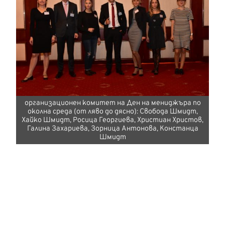
организационен комитет на Ден на мениджъра по
околна среда (от ляво до дясно): Свобода Шмидт,
Хайко Шмидт, Росица Георгиева, Христиан Христов,
Галина Захариева, Зорница Антонова, Констанца
Шмидт
Българска секция (VNU)
На 21.03.2017 г. г-н Хайко Шмидт основава
българската секция на VNU със
заинтересованите страни в Лиебхер. Оттогава
VNU е един от партньорите в организирането