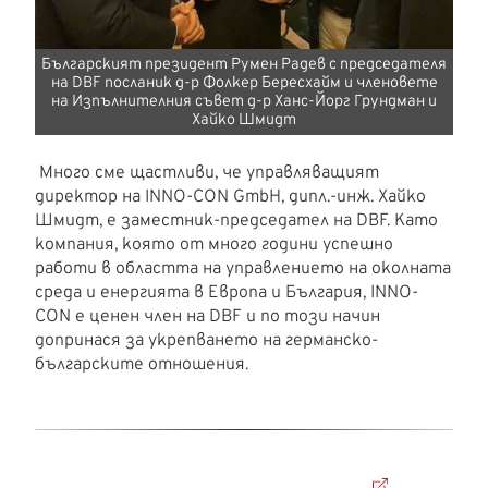
Българският президент Румен Радев с председателя
на DBF посланик д-р Фолкер Бересхайм и членовете
на Изпълнителния съвет д-р Ханс-Йорг Грундман и
Хайко Шмидт
Много сме щастливи, че управляващият
директор на INNO-CON GmbH, дипл.-инж. Хайко
Шмидт, е заместник-председател на DBF. Като
компания, която от много години успешно
работи в областта на управлението на околната
среда и енергията в Европа и България, INNO-
CON е ценен член на DBF и по този начин
допринася за укрепването на германско-
българските отношения.